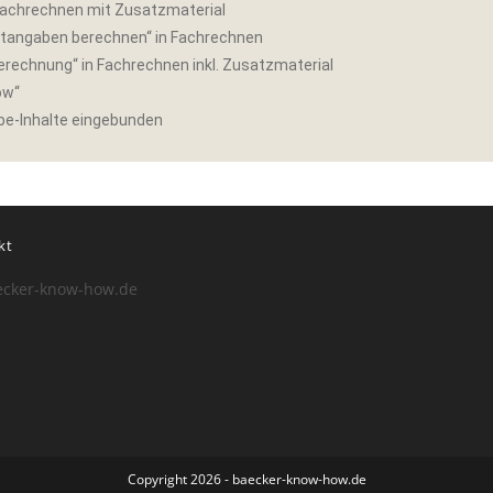
 Fachrechnen mit Zusatzmaterial
ntangaben berechnen“ in Fachrechnen
erechnung“ in Fachrechnen inkl. Zusatzmaterial
ow“
ube-Inhalte eingebunden
kt
ecker-know-how.de
Copyright 2026 - baecker-know-how.de